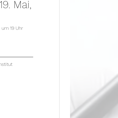
9. Mai,
 um 19 Uhr 
titut  