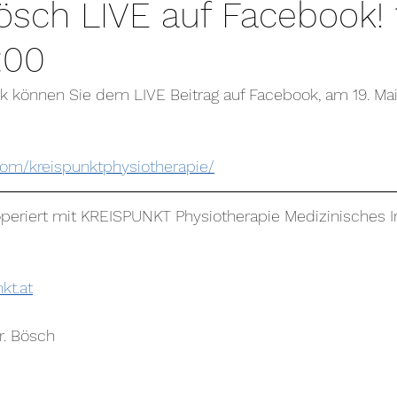
sch LIVE auf Facebook! 1
:00
k können Sie dem LIVE Beitrag auf Facebook, am 19. Mai
com/kreispunktphysiotherapie/
periert mit KREISPUNKT Physiotherapie Medizinisches Ins
kt.at
r. Bösch