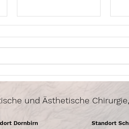
Wahlarzt DDr. Cedric Bösch
Knac
Sie 
achte
stische und Ästhetische Chirurgie
dort Dornbirn
Standort Sc