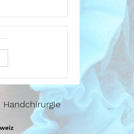
kpunkt: Narbe - Worauf
nach einer Operation
n sollten!
, Handchirurgie
hweiz